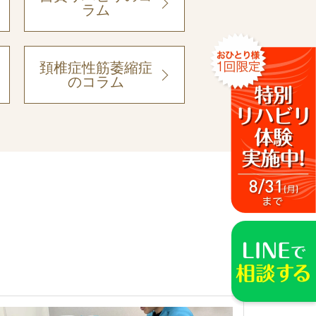
ラム
頚椎症性筋萎縮症
のコラム