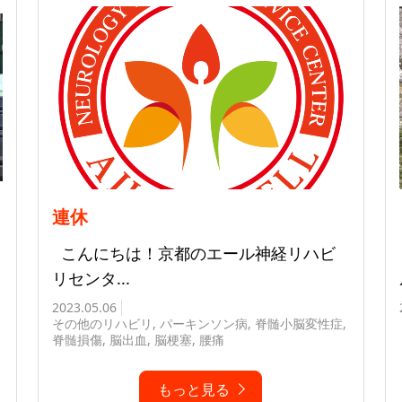
連休
こんにちは！京都のエール神経リハビ
リセンタ...
2023.05.06
その他のリハビリ
,
パーキンソン病
,
脊髄小脳変性症
,
脊髄損傷
,
脳出血
,
脳梗塞
,
腰痛
もっと見る