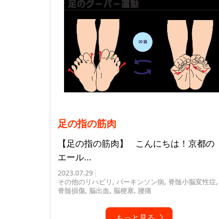
足の指の筋肉
【足の指の筋肉】 こんにちは！京都の
エール...
2023.07.29
その他のリハビリ
,
パーキンソン病
,
脊髄小脳変性症
,
脊髄損傷
,
脳出血
,
脳梗塞
,
腰痛
もっと見る