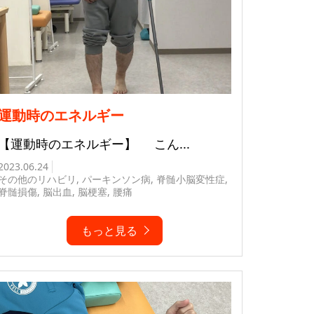
運動時のエネルギー
【運動時のエネルギー】 こん...
2023.06.24
その他のリハビリ
,
パーキンソン病
,
脊髄小脳変性症
,
脊髄損傷
,
脳出血
,
脳梗塞
,
腰痛
もっと見る