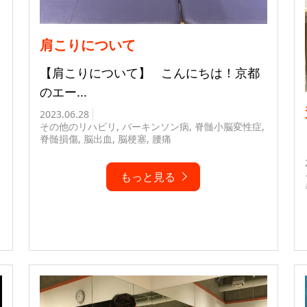
肩こりについて
【肩こりについて】 こんにちは！京都
のエー...
2023.06.28
その他のリハビリ
,
パーキンソン病
,
脊髄小脳変性症
,
脊髄損傷
,
脳出血
,
脳梗塞
,
腰痛
もっと見る