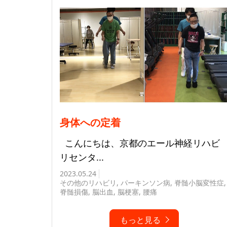
身体への定着
こんにちは、京都のエール神経リハビ
リセンタ...
2023.05.24
その他のリハビリ
,
パーキンソン病
,
脊髄小脳変性症
,
脊髄損傷
,
脳出血
,
脳梗塞
,
腰痛
もっと見る