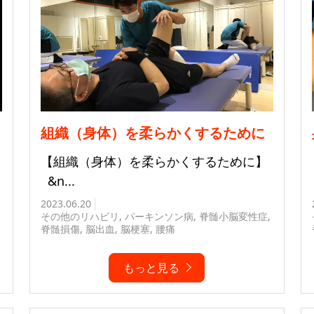
組織（身体）を柔らかくするために
【組織（身体）を柔らかくするために】
&n...
2023.06.20
その他のリハビリ
,
パーキンソン病
,
脊髄小脳変性症
,
脊髄損傷
,
脳出血
,
脳梗塞
,
腰痛
もっと見る