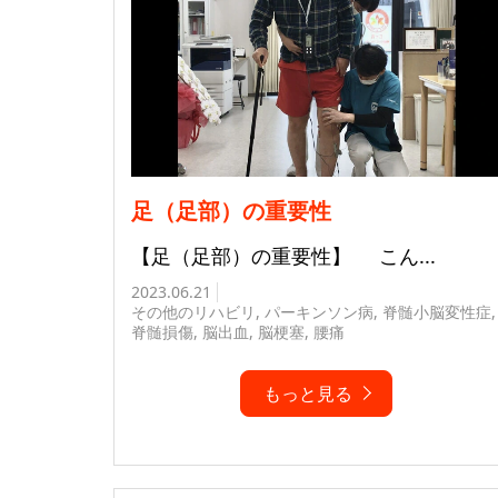
足（足部）の重要性
【足（足部）の重要性】 こん...
2023.06.21
その他のリハビリ
,
パーキンソン病
,
脊髄小脳変性症
,
脊髄損傷
,
脳出血
,
脳梗塞
,
腰痛
もっと見る