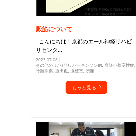
殿筋について
こんにちは！京都のエール神経リハビ
リセンタ...
2023.07.08
その他のリハビリ
,
パーキンソン病
,
脊髄小脳変性症
,
脊髄損傷
,
脳出血
,
脳梗塞
,
腰痛
もっと見る