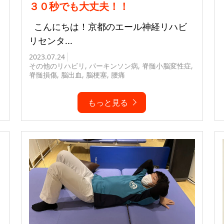
３０秒でも大丈夫！！
こんにちは！京都のエール神経リハビ
リセンタ...
2023.07.24
その他のリハビリ
,
パーキンソン病
,
脊髄小脳変性症
,
脊髄損傷
,
脳出血
,
脳梗塞
,
腰痛
もっと見る