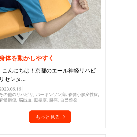
身体を動かしやすく
こんにちは！京都のエール神経リハビ
リセンタ...
2023.06.16
その他のリハビリ
,
パーキンソン病
,
脊髄小脳変性症
,
脊髄損傷
,
脳出血
,
脳梗塞
,
腰痛
,
自己啓発
もっと見る