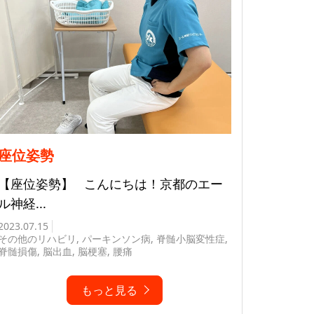
座位姿勢
【座位姿勢】 こんにちは！京都のエー
ル神経...
2023.07.15
その他のリハビリ
,
パーキンソン病
,
脊髄小脳変性症
,
脊髄損傷
,
脳出血
,
脳梗塞
,
腰痛
もっと見る