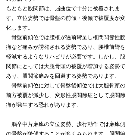
もともと股関節は、屈曲位で十分に被覆されま
サービス内容
す。立位姿勢では骨盤の前傾・後傾で被覆度が変
アクセス
化します。
骨盤前傾位では腰椎が過前彎呈し椎間関節性腰
お知らせ
痛など痛みが誘発される姿勢であり、腰椎前彎を
軽減するようなリハビリが必要です。しかし、股
コラム
関節にとっては大腿骨頭の被覆が増加する姿勢で
あり、股関節痛みを回避する姿勢であります。
骨盤前傾位に対して骨盤後傾位では大腿骨頭の
前方被覆が減少し、変形性股関節症として股関節
痛が発生する恐れがあります。
脳卒中片麻痺の立位姿勢、歩行動作では麻痺側
の骨盤が後傾することが多くみられます。股関節