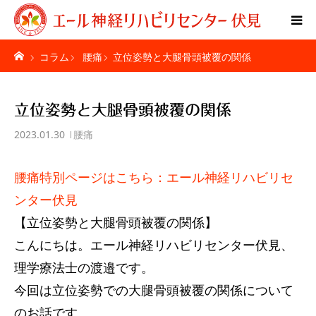
コラム
腰痛
立位姿勢と大腿骨頭被覆の関係
Home
特別リハビリ体験
立位姿勢と大腿骨頭被覆の関係
2023.01.30
腰痛
ご利用者様の声
腰痛特別ページはこちら：エール神経リハビリセ
疾患別ページ
ンター伏見
料金表
【立位姿勢と大腿骨頭被覆の関係】
こんにちは。エール神経リハビリセンター伏見、
お問い合わせ
理学療法士の渡邉です。
今回は立位姿勢での大腿骨頭被覆の関係について
施設紹介
のお話です。