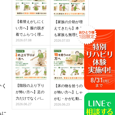
【着替えがしにく
【家族の介助が増
い方へ】服の脱ぎ
えてきたら】本人
着でふらつく理…
も家族も無理な…
2026.07.08
2026.07.03
かく
【階段の上り下り
【床の物を拾うの
が怖い方へ】足の
が怖い方へ】しゃ
力だけでなくバ…
がむ・かがむ動…
2026.06.27
2026.06.23
みに