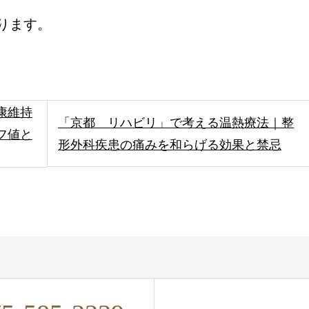
ります。
康維持
「京都 リハビリ」で考える温熱療法｜整
フ値と
形外科疾患の痛みを和らげる効果と禁忌