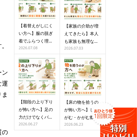
【着替えがしにく
【家族の介助が増
い方へ】服の脱ぎ
えてきたら】本人
着でふらつく理…
も家族も無理な…
す。
2026.07.08
2026.07.03
ーン
な運
りま
【階段の上り下り
【床の物を拾うの
が怖い方へ】足の
が怖い方へ】しゃ
力だけでなくバ…
がむ・かがむ動…
2026.06.27
2026.06.23
質の