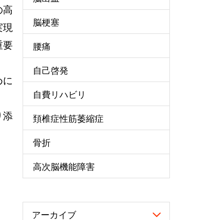
の高
脳梗塞
実現
重要
腰痛
自己啓発
めに
自費リハビリ
り添
頚椎症性筋萎縮症
骨折
高次脳機能障害
アーカイブ