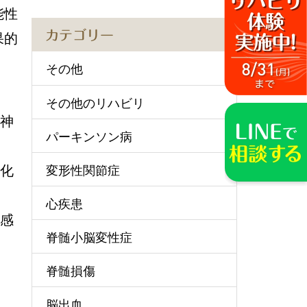
能性
カテゴリー
果的
その他
その他のリハビリ
、神
パーキンソン病
性化
変形性関節症
心疾患
の感
脊髄小脳変性症
脊髄損傷
脳出血