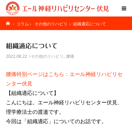
コラム
その他のリハビリ
組織適応について
Home
特別リハビリ体験
組織適応について
2022.08.22
その他のリハビリ
,
腰痛
ご利用者様の声
腰痛特別ページはこちら：エール神経リハビリセ
疾患別ページ
ンター伏見
料金表
【組織適応について】
こんにちは。エール神経リハビリセンター伏見、
お問い合わせ
理学療法士の渡邉です。
今回は「組織適応」についてのお話です。
施設紹介