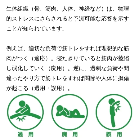
生体組織（骨、筋肉、人体、神経など）は、物理
サービス内容
的ストレスにさらされると予測可能な応答を示す
アクセス
ことが知られています。
お知らせ
例えば、適切な負荷で筋トレをすれば理想的な筋
肉がつく（適応）。寝たきりでいると筋肉が萎縮
コラム
し弱化していく（廃用）。逆に、過剰な負荷や間
違ったやり方で筋トレをすれば関節や人体に損傷
が起こる（過用・誤用）。