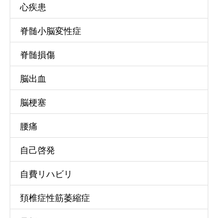
心疾患
脊髄小脳変性症
脊髄損傷
脳出血
脳梗塞
腰痛
自己啓発
自費リハビリ
頚椎症性筋萎縮症