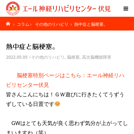
コラム
その他のリハビリ
熱中症と脳梗塞。
Home
特別リハビリ体験
熱中症と脳梗塞。
2022.05.05
その他のリハビリ
,
脳梗塞
,
高次脳機能障害
ご利用者様の声
脳梗塞特別ページはこちら：エール神経リハ
疾患別ページ
ビリセンター伏見
料金表
皆さんこんにちは！ＧＷ遊びに行きたくてうずう
ずしている日置です
お問い合わせ
GWはとても天気が良く思わず気分が上がってし
施設紹介
まいますね（笑）