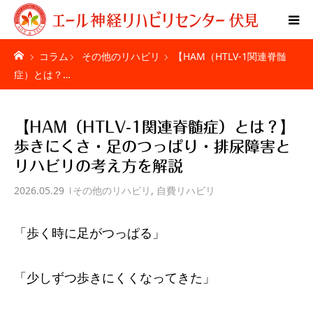
コラム
その他のリハビリ
【HAM（HTLV-1関連脊髄
Home
症）とは？…
特別リハビリ体験
【HAM（HTLV-1関連脊髄症）とは？】
ご利用者様の声
歩きにくさ・足のつっぱり・排尿障害と
リハビリの考え方を解説
疾患別ページ
2026.05.29
その他のリハビリ
,
自費リハビリ
料金表
「歩く時に足がつっぱる」
お問い合わせ
「少しずつ歩きにくくなってきた」
施設紹介