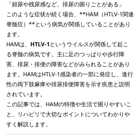
「頻尿や残尿感など、排尿の困りごとがある」
サービス内容
このような症状が続く場合、**HAM（HTLV-1関連
脊髄症）**という病気が関係していることがあり
アクセス
ます。
HAMは、
お知らせ
HTLV-1
というウイルスが関係して起こ
る脊髄の病気です。主に足のつっぱりや歩行障
コラム
害、排尿・排便の障害などがみられることがあり
ます。HAMはHTLV-1感染者の一部に発症し、進行
性の両下肢麻痺や排尿排便障害を示す疾患と説明
されています。
この記事では、HAMの特徴や生活で困りやすいこ
と、リハビリで大切なポイントについてわかりや
すく解説します。