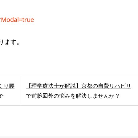
QrModal=true
ります。
くり腰
【理学療法士が解説】京都の自費リハビリ
で
で前腕回外の悩みを解決しませんか？