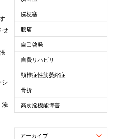
脳梗塞
す
腰痛
させ
自己啓発
張
自費リハビリ
頚椎症性筋萎縮症
ーシ
骨折
り添
高次脳機能障害
アーカイブ