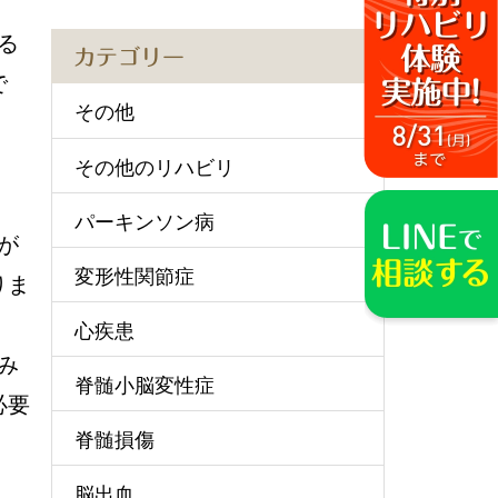
る
カテゴリー
で
その他
その他のリハビリ
パーキンソン病
が
変形性関節症
りま
心疾患
み
脊髄小脳変性症
必要
脊髄損傷
脳出血