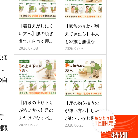
【着替えがしにく
【家族の介助が増
い方へ】服の脱ぎ
えてきたら】本人
着でふらつく理…
も家族も無理な…
2026.07.08
2026.07.03
に痛
す。
の自
【階段の上り下り
【床の物を拾うの
が怖い方へ】足の
が怖い方へ】しゃ
手
力だけでなくバ…
がむ・かがむ動…
2026.06.27
2026.06.23
制限