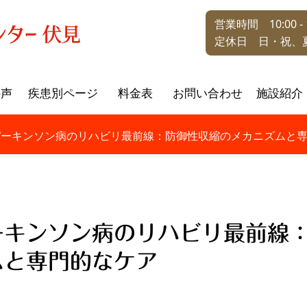
営業時間 10:00 - 1
定休日 日・祝、
の声
疾患別ページ
料金表
お問い合わせ
施設紹介
パーキンソン病のリハビリ最前線：防御性収縮のメカニズムと
ーキンソン病のリハビリ最前線
ムと専門的なケア