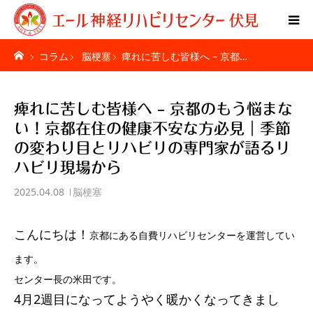
コラム
脳梗塞
痺れに苦しむ皆様へ – 京都…
Home
特別リハビリ体験
痺れに苦しむ皆様へ – 京都のもう悩まな
い！京都在住の健康不安な方必見｜季節
ご利用者様の声
の変わり目とリハビリの専門家が語るリ
ハビリ現場から
疾患別ページ
2025.04.08
脳梗塞
料金表
こんにちは！
京都にある自費リハビリセンターを運営してい
お問い合わせ
ます。
センター長の米田です。
施設紹介
4月2週目になってようやく暖かくなってきまし