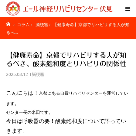
コラム
脳梗塞
【健康寿命】京都でリハビリする人が知
Home
るべ…
特別リハビリ体験
【健康寿命】京都でリハビリする人が知
ご利用者様の声
るべき、酸素飽和度とリハビリの関係性
2025.03.12
脳梗塞
疾患別ページ
こんにちは！
料金表
京都にある自費リハビリセンターを運営してい
ます。
お問い合わせ
センター長の米田です。
今日は呼吸器の要！酸素飽和度について語ってい
施設紹介
きます。