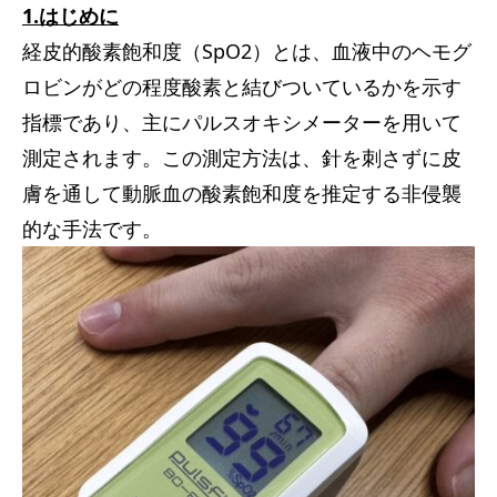
1.はじめに
サービス内容
経皮的酸素飽和度（SpO2）とは、血液中のヘモグ
ロビンがどの程度酸素と結びついているかを示す
アクセス
指標であり、主にパルスオキシメーターを用いて
お知らせ
測定されます。この測定方法は、針を刺さずに皮
膚を通して動脈血の酸素飽和度を推定する非侵襲
コラム
的な手法です。