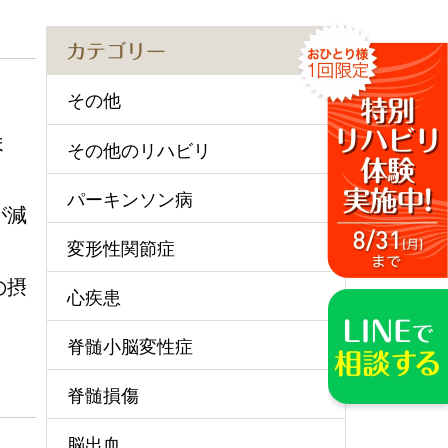
カテゴリー
その他
ま
その他のリハビリ
パーキンソン病
が減
変形性関節症
の摂
心疾患
脊髄小脳変性症
脊髄損傷
脳出血