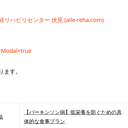
ビリセンター 伏見 (aile-reha.com)
QrModal=true
ります。
【パーキンソン病】低栄養を防ぐための具
法
体的な食事プラン