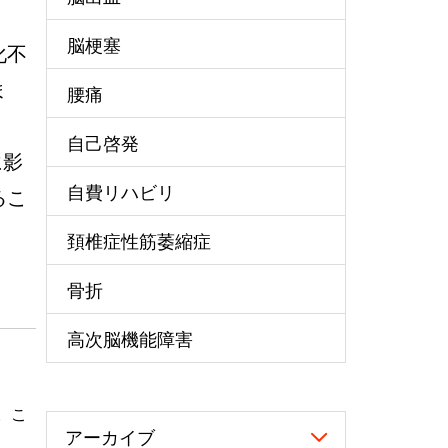
脳梗塞
化不
ま
腰痛
自己啓発
に影
自費リハビリ
るこ
頚椎症性筋萎縮症
骨折
高次脳機能障害
。こ
アーカイブ