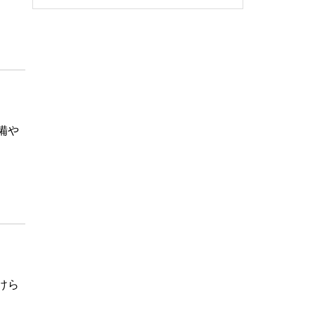
備や
けら