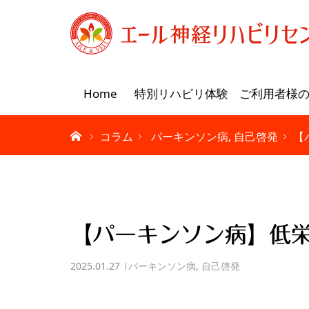
Home
特別リハビリ体験
ご利用者様
コラム
パーキンソン病
自己啓発
【
【パーキンソン病】低
2025.01.27
パーキンソン病
,
自己啓発