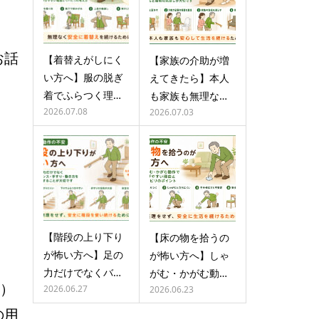
お話
【着替えがしにく
【家族の介助が増
い方へ】服の脱ぎ
えてきたら】本人
着でふらつく理…
も家族も無理な…
2026.07.08
2026.07.03
【階段の上り下り
【床の物を拾うの
が怖い方へ】足の
が怖い方へ】しゃ
力だけでなくバ…
がむ・かがむ動…
）
2026.06.27
2026.06.23
の用