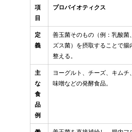
項
プロバイオティクス
目
定
善玉菌そのもの（例：乳酸菌
義
ズス菌）を摂取することで腸
整える。
主
ヨーグルト、チーズ、キムチ
な
味噌などの発酵食品。
食
品
例
働
善玉菌を直接補給し、腸内フ