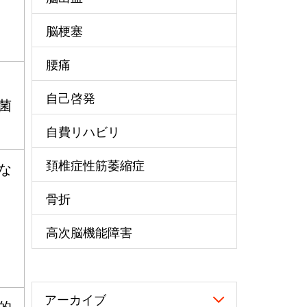
脳梗塞
腰痛
自己啓発
菌
自費リハビリ
頚椎症性筋萎縮症
な
骨折
高次脳機能障害
アーカイブ
的