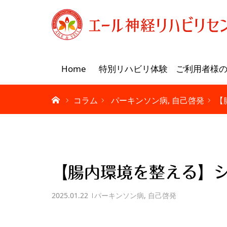
Home
特別リハビリ体験
ご利用者様
コラム
パーキンソン病
自己啓発
【
【腸内環境を整える】
2025.01.22
パーキンソン病
,
自己啓発