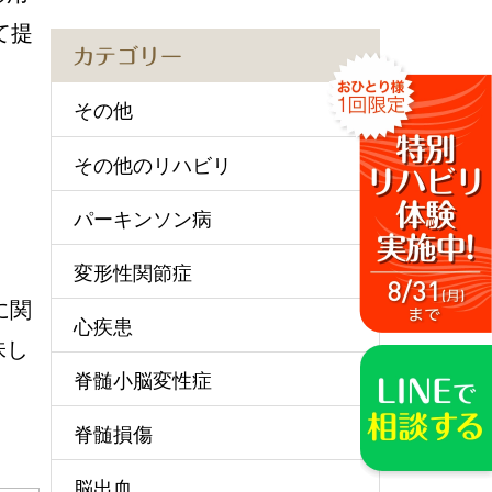
て提
カテゴリー
その他
その他のリハビリ
パーキンソン病
変形性関節症
に関
心疾患
味し
脊髄小脳変性症
脊髄損傷
脳出血