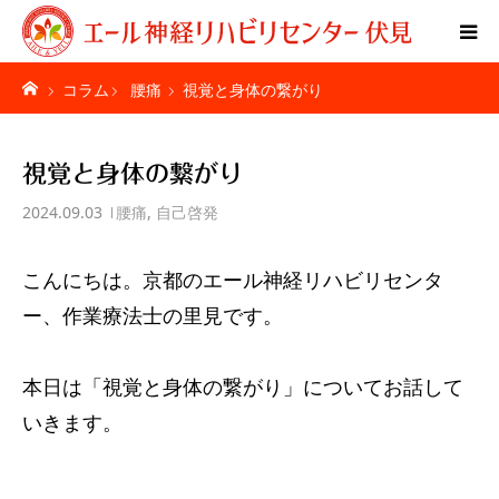
コラム
腰痛
視覚と身体の繋がり
Home
特別リハビリ体験
視覚と身体の繋がり
2024.09.03
腰痛
,
自己啓発
ご利用者様の声
こんにちは。京都のエール神経リハビリセンタ
疾患別ページ
ー、作業療法士の里見です。
料金表
本日は「視覚と身体の繋がり」についてお話して
お問い合わせ
いきます。
施設紹介