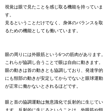
視覚は眼で見たことを感じ取る機能を持っていま
サービス内容
す。
アクセス
見るということだけでなく、身体のバランスを取
るための機能としても働いています。
お知らせ
コラム
眼の周りには外眼筋という6つの筋肉があります。
これらが協調し合うことで眼は自由に動きます。
眼の動きは首の動きとも協調しており、発達学的
にも頸部の動きが安定してからでないと眼球運動
が正常に働かないとされるほどです。
眼と首の協調運動は無意識化で反射的に生じてい
ます。反射的に生じるということは、外眼筋や頸