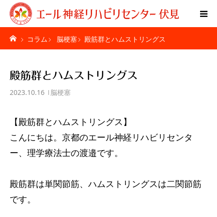
コラム
脳梗塞
殿筋群とハムストリングス
Home
特別リハビリ体験
殿筋群とハムストリングス
2023.10.16
脳梗塞
ご利用者様の声
【殿筋群とハムストリングス】
疾患別ページ
こんにちは。京都のエール神経リハビリセンタ
料金表
ー、理学療法士の渡邉です。
お問い合わせ
殿筋群は単関節筋、ハムストリングスは二関節筋
です。
施設紹介