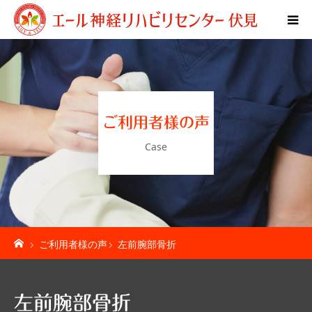
Home
特別リハビリ体験
ご利用者様の声
ご利用者様の声
Case
疾患別ページ
料金表
ご利用者様の声
左前腕部骨折
お問い合わせ
施設紹介
左前腕部骨折